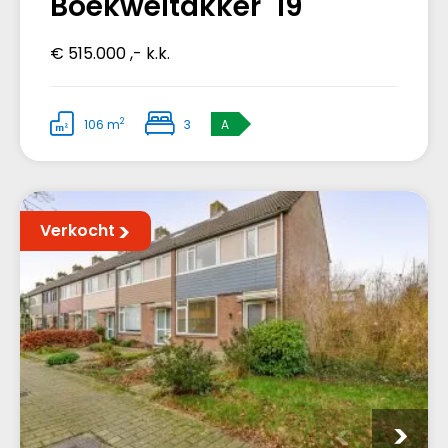
Boekweitakker 19
€ 515.000 ,- k.k.
2
106 m
3
A
Verkocht