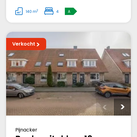
2
140 m
4
A
Verkocht
Pijnacker