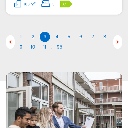
2
106 m
3
C
1
2
3
4
5
6
7
8
9
10
11
…
95