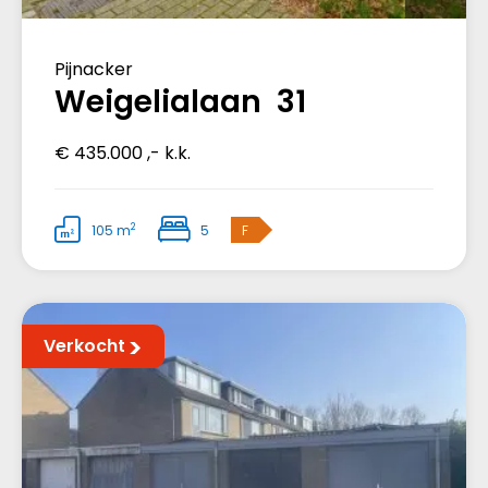
Pijnacker
Weigelialaan 31
€ 435.000 ,- k.k.
2
105 m
5
F
Verkocht