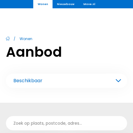
Wonen
Nieuwbouw
Move.nl
/
Wonen
Aanbod
Beschikbaar