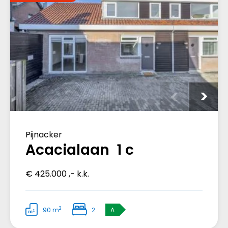
Pijnacker
Acacialaan 1 c
€ 425.000 ,- k.k.
2
90 m
2
A