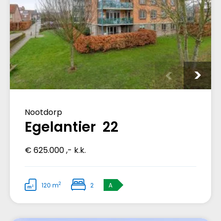
Nootdorp
Egelantier 22
€ 625.000 ,- k.k.
2
120 m
2
A