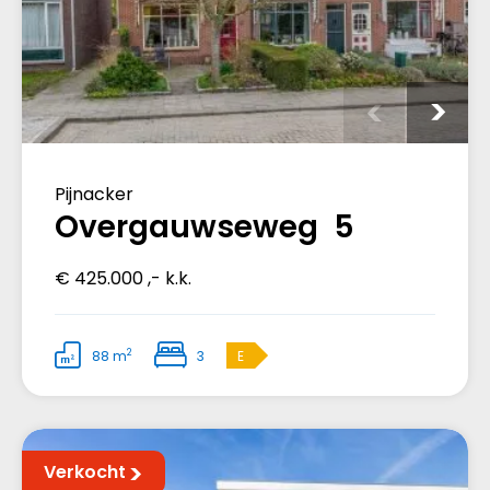
Pijnacker
Overgauwseweg 5
€ 425.000 ,- k.k.
2
88 m
3
E
Verkocht