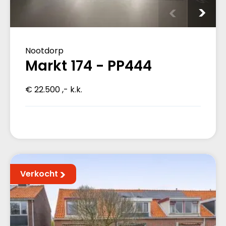
Nootdorp
Markt 174 - PP444
€ 22.500 ,- k.k.
Verkocht