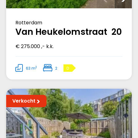
Rotterdam
Van Heukelomstraat 20
€ 275.000 ,- k.k.
2
63 m
2
D
Verkocht