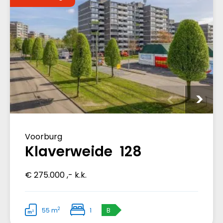
Voorburg
Klaverweide 128
€ 275.000 ,- k.k.
2
55 m
1
B