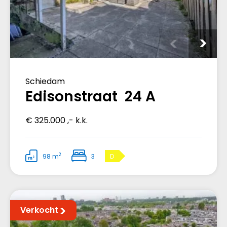
Schiedam
Edisonstraat 24 A
€ 325.000 ,- k.k.
2
98 m
3
D
Verkocht