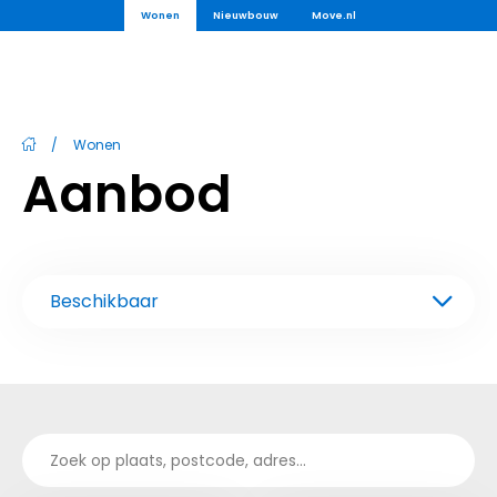
Wonen
Nieuwbouw
Move.nl
/
Wonen
Aanbod
Beschikbaar