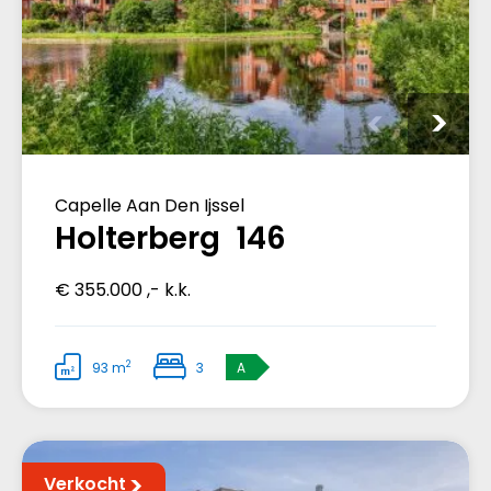
Capelle Aan Den Ijssel
Holterberg 146
€ 355.000 ,- k.k.
2
93 m
3
A
Verkocht