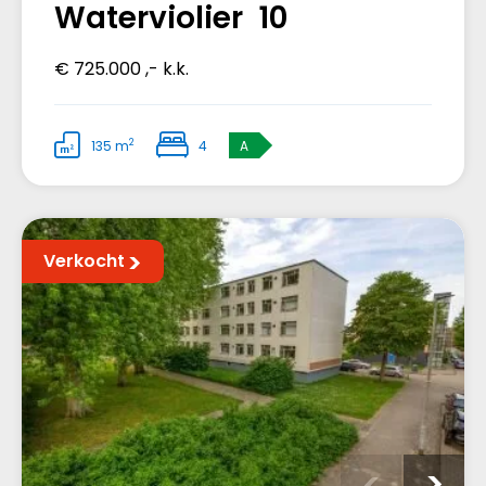
Waterviolier 10
€ 725.000 ,- k.k.
2
135 m
4
A
Verkocht