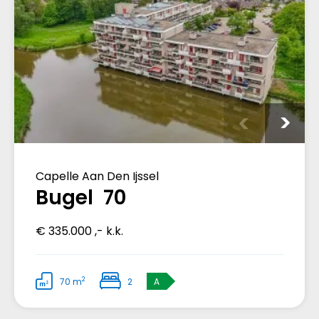
Capelle Aan Den Ijssel
Bugel 70
€ 335.000 ,- k.k.
2
70 m
2
A