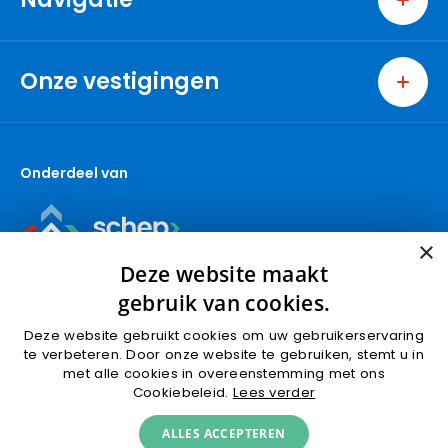
Home
Wonen
Onze vestigingen
Bedrijven
Pijnacker
Nieuwbouw
Nootdorp
Over ons
Onderdeel van
Berkel en Rodenrijs
Contact
Den Haag
Makelaar Pijnacker
Capelle aan den IJssel
Makelaar Nootdorp
×
Gouda (wonen)
Makelaar Delft
Deze website maakt
Gouda (bedrijven)
gebruik van cookies.
Krimpen aan den IJssel
Deze website gebruikt cookies om uw gebruikerservaring
Rotterdam
te verbeteren. Door onze website te gebruiken, stemt u in
met alle cookies in overeenstemming met ons
Ridderkerk
Algemene voorwaarden
Privacyverklaring
Cookiebeleid.
Lees verder
Schoonhoven
Cookies
© 2026 Ruseler & Van Herk Makelaars
ALLES ACCEPTEREN
Spijkenisse