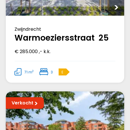
Zwijndrecht
Warmoeziersstraat 25
€ 285.000 ,- k.k.
2
71 m
3
E
Verkocht