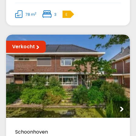
2
78 m
3
E
Verkocht
Schoonhoven