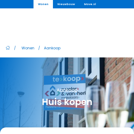
Wonen
Nieuwbouw
Move.nl
/
Wonen
/
Aankoop
Aankoop
Huis kopen