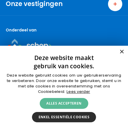
Onze vestigingen
Bedrijven
Pijnacker
Nieuwbouw
Nootdorp
Over ons
Onderdeel van
Berkel en Rodenrijs
Contact
Den Haag
Makelaar Pijnacker
Capelle aan den IJssel
Makelaar Nootdorp
×
Gouda (wonen)
Deze website maakt
Makelaar Delft
Gouda (bedrijven)
gebruik van cookies.
Krimpen aan den IJssel
Deze website gebruikt cookies om uw gebruikerservaring
Rotterdam
te verbeteren. Door onze website te gebruiken, stemt u in
met alle cookies in overeenstemming met ons
Ridderkerk
Algemene voorwaarden
Privacyverklaring
Cookiebeleid.
Lees verder
Schoonhoven
Cookies
© 2026 Ruseler & Van Herk Makelaars
ALLES ACCEPTEREN
Spijkenisse
KVK 89392515
Zevenbergen
ENKEL ESSENTIËLE COOKIES
Zoetermeer