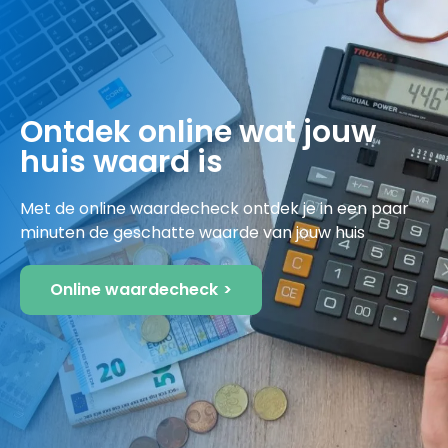
Ontdek online wat jouw
huis waard is
Met de online waardecheck ontdek je in een paar
minuten de geschatte waarde van jouw huis
Online waardecheck