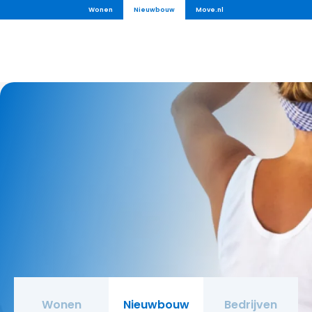
Wonen
Nieuwbouw
Move.nl
Wonen
Nieuwbouw
Bedrijven