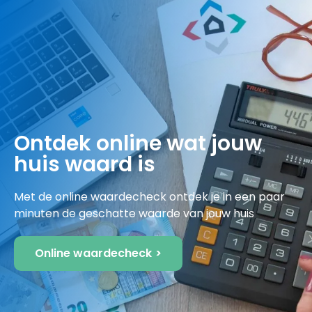
Ontdek online wat jouw
huis waard is
Met de online waardecheck ontdek je in een paar
minuten de geschatte waarde van jouw huis
Online waardecheck