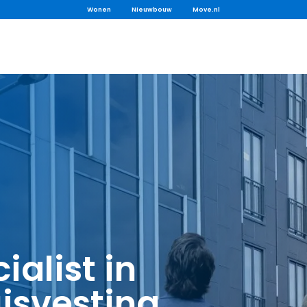
Wonen
Nieuwbouw
Move.nl
alist in
uisvesting