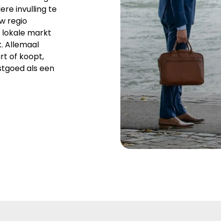
re invulling te
uw regio
 lokale markt
. Allemaal
rt of koopt,
stgoed als een