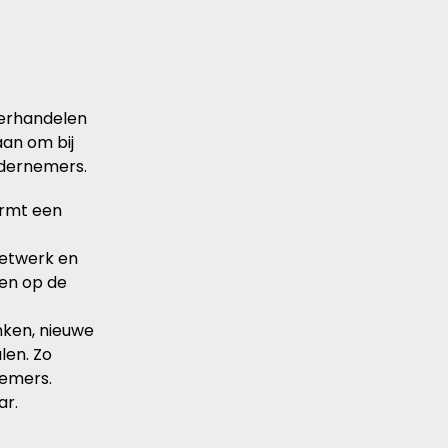
derhandelen
aan om bij
ndernemers.
ormt een
netwerk en
nen op de
nken, nieuwe
len. Zo
emers.
ar.