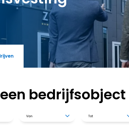
rijven
een bedrijfsobject
Van
Tot