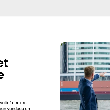
et
e
vatief denken.
 van vandaag en