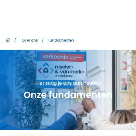
/
Over ons
/
Fundamenten
Hier mag je ons aan houden
Onze fundamenten