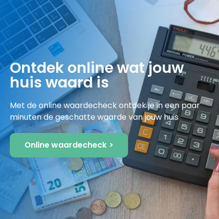
Ontdek online wat jouw
huis waard is
Met de online waardecheck ontdek je in een paar
minuten de geschatte waarde van jouw huis
Online waardecheck