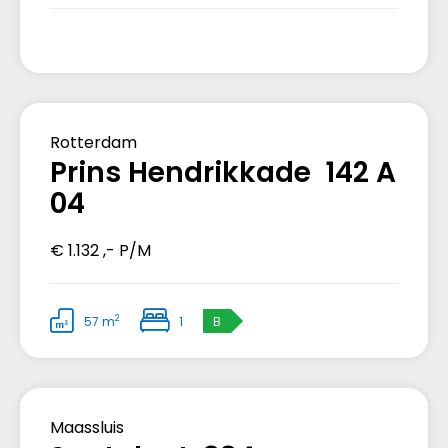
Verhuurd
Rotterdam
Prins Hendrikkade 142 A
04
€ 1.132 ,- P/M
2
57 m
1
B
Verkocht
Maassluis