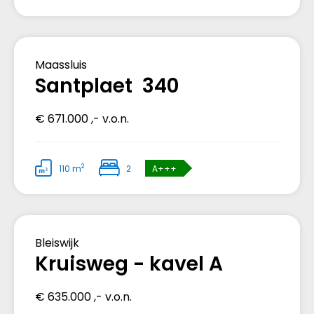
Verkocht
Maassluis
Santplaet 340
€ 671.000 ,- v.o.n.
2
110 m
2
A+++
Verkocht
Bleiswijk
Kruisweg - kavel A
€ 635.000 ,- v.o.n.