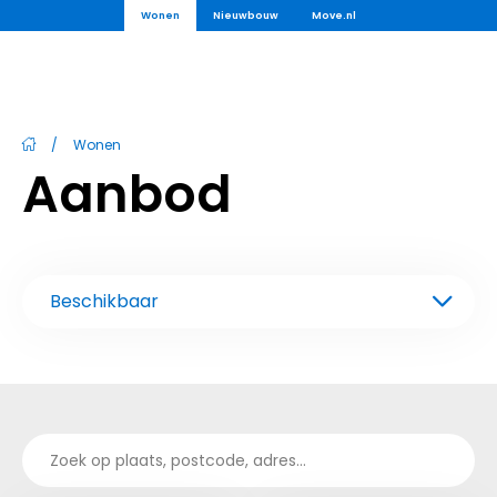
Wonen
Nieuwbouw
Move.nl
/
Wonen
Aanbod
Beschikbaar