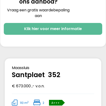
ons aanbod?
Vraag een gratis waardebepaling
aan
Klik hier voor meer informatie
Verkocht
Maassluis
Santplaet 352
€ 673.000 ,- v.o.n.
2
110 m
2
A+++