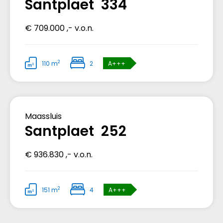
Santplaet 334
€ 709.000 ,- v.o.n.
2
110 m
2
A+++
Verkocht
Maassluis
Santplaet 252
€ 936.830 ,- v.o.n.
2
151 m
4
A+++