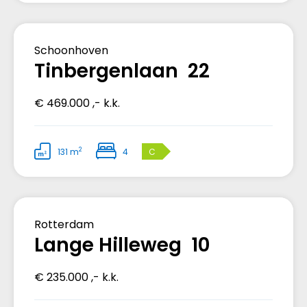
Verkocht
Schoonhoven
Tinbergenlaan 22
€ 469.000 ,- k.k.
2
131 m
4
C
Verkocht
Rotterdam
Lange Hilleweg 10
€ 235.000 ,- k.k.