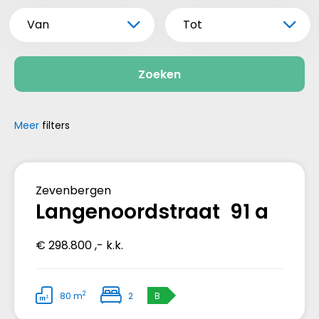
Van
Tot
Zoeken
Meer
filters
Verkocht
Zevenbergen
Langenoordstraat 91 a
€ 298.800 ,- k.k.
2
80 m
2
B