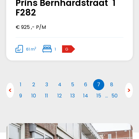
Prins Bernhardstraat 1
F282
€ 925 ,- P/M
2
61 m
1
G
1
2
3
4
5
6
7
8
9
10
11
12
13
14
15
…
50