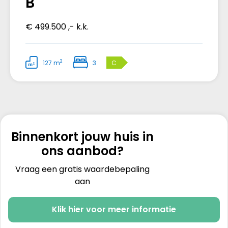
B
€ 499.500 ,- k.k.
2
127 m
3
C
Binnenkort jouw huis in
ons aanbod?
Vraag een gratis waardebepaling
aan
Klik hier voor meer informatie