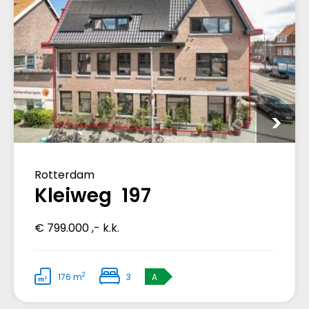
Rotterdam
Kleiweg 197
€ 799.000 ,- k.k.
2
176 m
3
A