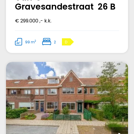
Gravesandestraat 26 B
€ 299.000 ,- k.k.
2
99 m
2
D