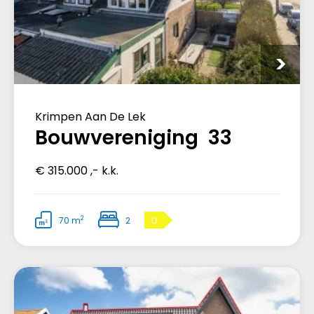
Krimpen Aan De Lek
Bouwvereniging 33
€ 315.000 ,- k.k.
2
70 m
2
D