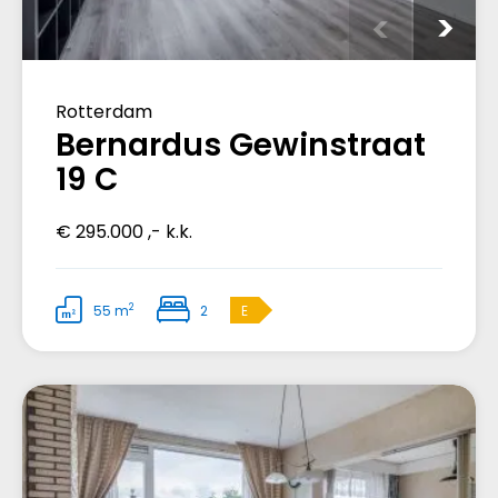
Rotterdam
Bernardus Gewinstraat
19 C
€ 295.000 ,- k.k.
2
55 m
2
E