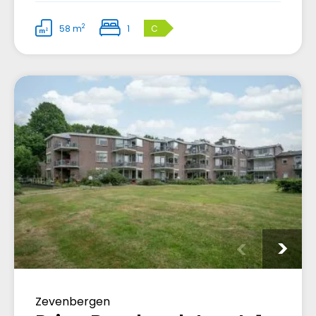
2
58 m
1
C
Zevenbergen