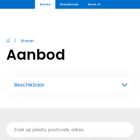
Wonen
Nieuwbouw
Move.nl
/
Wonen
Aanbod
Beschikbaar