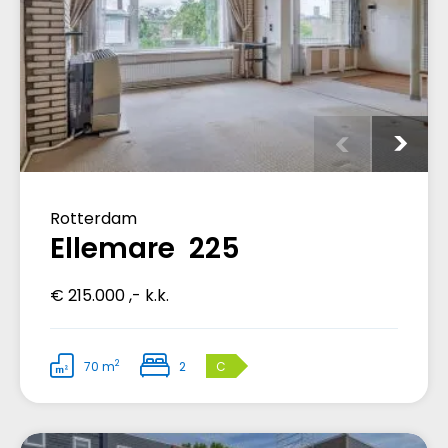
Rotterdam
Ellemare 225
€ 215.000 ,- k.k.
2
70 m
2
C