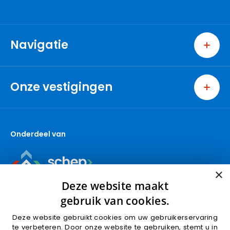
Navigatie
Home
Wonen
Onze vestigingen
Bedrijven
Pijnacker
Nieuwbouw
Nootdorp
Over ons
Onderdeel van
Berkel en Rodenrijs
Contact
Den Haag
Makelaar Pijnacker
Capelle aan den IJssel
Makelaar Nootdorp
×
Gouda (wonen)
Makelaar Delft
Deze website maakt
Gouda (bedrijven)
gebruik van cookies.
Krimpen aan den IJssel
Deze website gebruikt cookies om uw gebruikerservaring
Rotterdam
te verbeteren. Door onze website te gebruiken, stemt u in