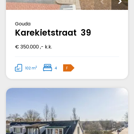
Gouda
Karekietstraat 39
€ 350.000 ,- k.k.
2
102 m
4
F