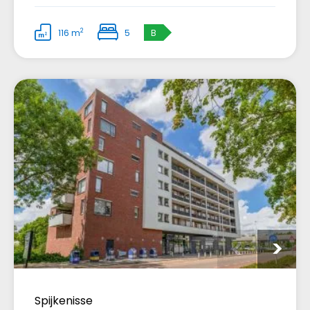
2
116 m
5
B
Spijkenisse