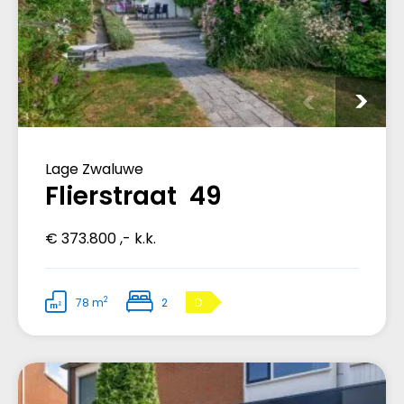
Lage Zwaluwe
Flierstraat 49
€ 373.800 ,- k.k.
2
78 m
2
D