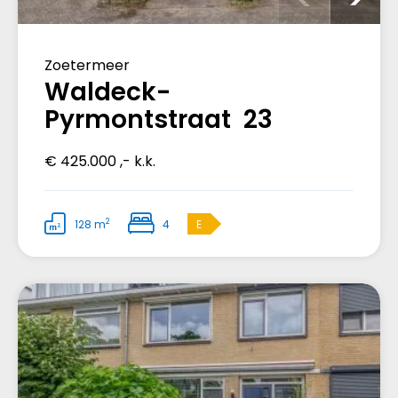
Zoetermeer
Waldeck-
Pyrmontstraat 23
€ 425.000 ,- k.k.
2
128 m
4
E