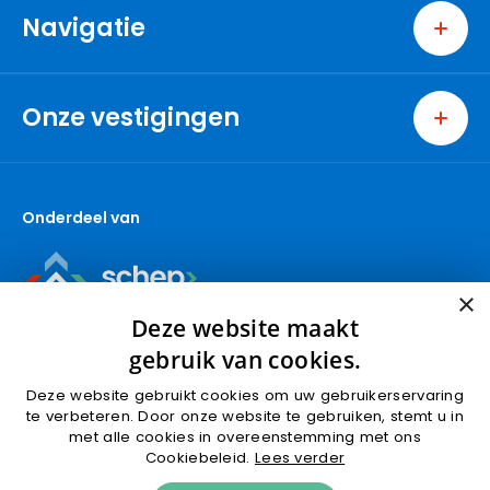
Navigatie
Home
Wonen
Onze vestigingen
Bedrijven
Pijnacker
Nieuwbouw
Nootdorp
Over ons
Onderdeel van
Berkel en Rodenrijs
Contact
Den Haag
Makelaar Pijnacker
Capelle aan den IJssel
Makelaar Nootdorp
×
Gouda (wonen)
Makelaar Delft
Deze website maakt
Gouda (bedrijven)
gebruik van cookies.
Krimpen aan den IJssel
Deze website gebruikt cookies om uw gebruikerservaring
Rotterdam
te verbeteren. Door onze website te gebruiken, stemt u in
met alle cookies in overeenstemming met ons
Ridderkerk
Algemene voorwaarden
Privacyverklaring
Cookiebeleid.
Lees verder
Schoonhoven