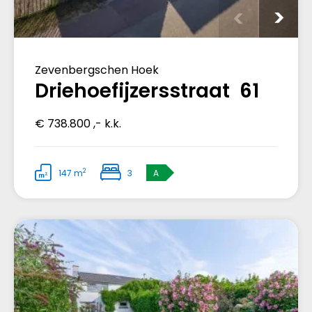
Zevenbergschen Hoek
Driehoefijzersstraat 61
€ 738.800 ,- k.k.
2
147 m
3
A