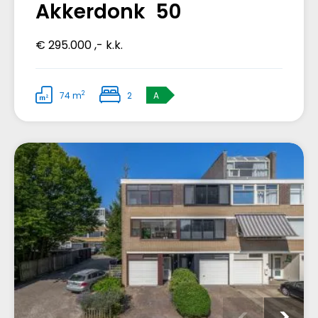
Akkerdonk 50
€ 295.000 ,- k.k.
2
74 m
2
A