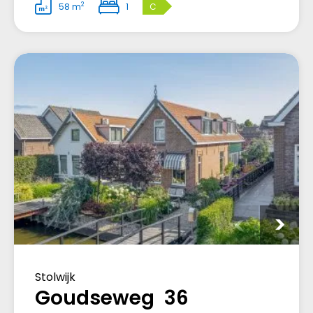
2
58 m
1
C
Stolwijk
Goudseweg 36