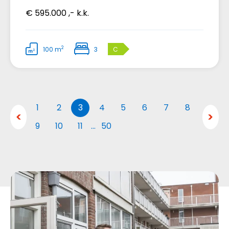
€ 595.000 ,- k.k.
2
100 m
3
C
1
2
3
4
5
6
7
8
9
10
11
…
50