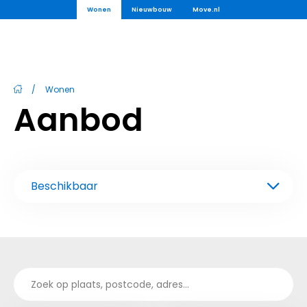
Wonen
Nieuwbouw
Move.nl
/
Wonen
Aanbod
Beschikbaar