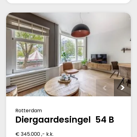
Rotterdam
Diergaardesingel 54 B
€ 345.000 ,- k.k.