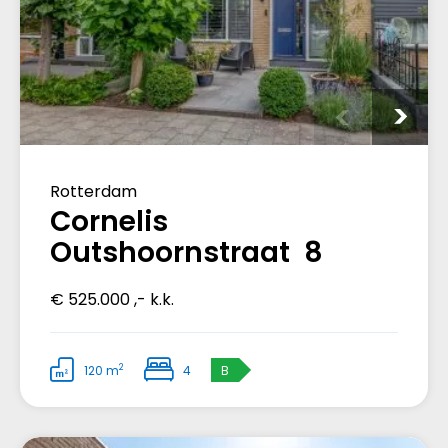
Rotterdam
Cornelis
Outshoornstraat 8
€ 525.000 ,- k.k.
2
120 m
4
B