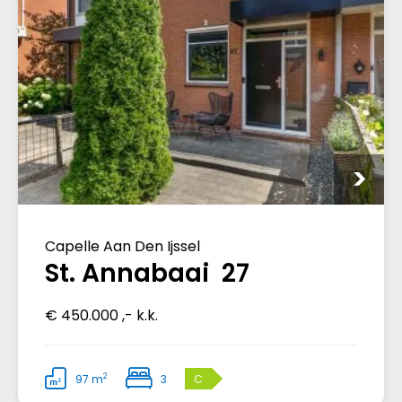
Capelle Aan Den Ijssel
St. Annabaai 27
€ 450.000 ,- k.k.
2
97 m
3
C