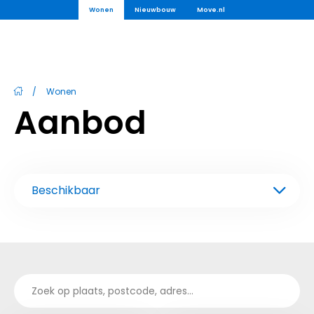
Wonen
Nieuwbouw
Move.nl
/
Wonen
Aanbod
Beschikbaar