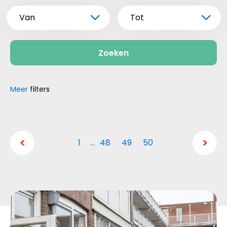
Van
Tot
Zoeken
Meer
filters
1
…
48
49
50