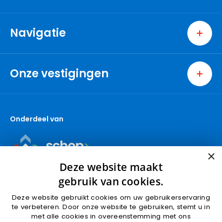
Navigatie
Home
Wonen
Onze vestigingen
Bedrijven
Pijnacker
Nieuwbouw
Nootdorp
Over ons
Onderdeel van
Berkel en Rodenrijs
Contact
Den Haag
Makelaar Pijnacker
Capelle aan den IJssel
Makelaar Nootdorp
×
Gouda (wonen)
Deze website maakt
Makelaar Delft
Gouda (bedrijven)
gebruik van cookies.
Krimpen aan den IJssel
Deze website gebruikt cookies om uw gebruikerservaring
Rotterdam
te verbeteren. Door onze website te gebruiken, stemt u in
met alle cookies in overeenstemming met ons
Ridderkerk