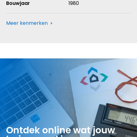
Bouwjaar
1980
Meer kenmerken
2
Aanvaarding
Soort object
Gebruiksoppervlakte
Energielabel
Schuur / berging
Onderhoud binnen
Voorzieningen
Hoofdtuin
Perceelnummer
In overleg
Hoekwoning
160m
Vrijstaand steen
Goed
Mechanische ventilatie,
ACHTERTUIN
7618
B
tv kabel, schuifpui,
dakraam, glasvezel kabel,
2
2
2
Soort woning
Perceeloppervlakte
Isolatie
Voorzieningen
Onderhoud buiten
Oppervlakte hoofdtuin
Perceeloppervlakte
Eengezinswoning
163m
Dakisolatie, muurisolatie,
Voorzien van elektra
Goed
66m
163 m
zonnepanelen, natuurlijke
vloerisolatie, grotendeels
ventilatie
dubbelglas
3
Bouwjaar
Inhoud
Bijzonderheden
Ligging hoofdtuin
1980
540m
Gedeeltelijk gestoffeerd
ZUIDWEST
Verwarming
Cv ketel
Parkeerfaciliteiten
Openbaar parkeren
Soort bouw
Aantal kamers
Permanente bewoning
Kwaliteit tuin
woonhuis
7
Ja
Verzorgd
Warm water
Cv ketel
Garage
Geen garage
Ligging
Aantal slaapkamers
Huidig gebruik
In woonwijk
5
Woonruimte
Ontdek online wat jouw
C.v.-ketel type
GAS