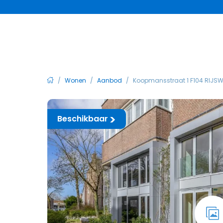
/
Wonen
/
Aanbod
/
Koopmansstraat 1 F104 RIJSW
Beschikbaar