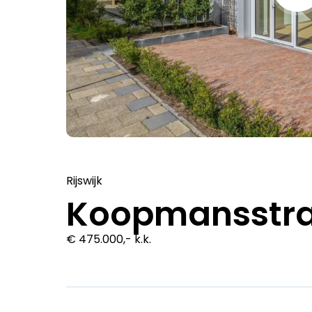
Rijswijk
Koopmansstraa
€ 475.000,- k.k.